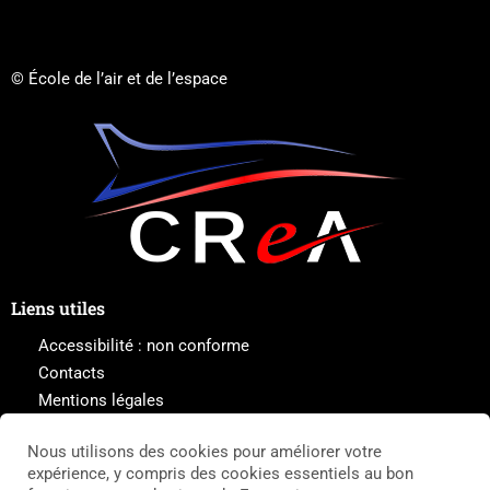
© École de l’air et de l’espace
Liens utiles
Accessibilité : non conforme
Contacts
Mentions légales
Plan du site
Nous utilisons des cookies pour améliorer votre
Politique de cookies
expérience, y compris des cookies essentiels au bon
Politique de protection des données