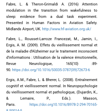
Fabre, L. & Theron-Grimaldi A. (2016) Attention
modulation in the transition from wakefulness to
sleep: evidence from a dual task experiment.
Presented in Human Factors in Aviation Safety.
Midlands Airport, UK.
http://www.hf-aviation.org.uk/
Fabre, L., Rousset-Larroze Francezat, M., Jamin, I.,
Ergis, A. M. (2009). Effets du vieillissement normal et
de la maladie d’Alzheimer sur le traitement inconscient
d’informations : Utilisation de la valence émotionnelle,
Revue Neurologique, 165(10) :89-
90.
https://doi.org/10.1016/S0035-3787(09)72673-6
Ergis, A.M., Fabre, L. & Bherer, L. (2008). Entraînement
cognitif et vieillissement normal. In Neuropsychologie
du vieillissement normal et pathologique, (Dujardin, K.,
& Lemaire, P., Eds.). Masson,
Paris.
https://doi.org10.1016/B978-2-294-70165-
8.50014-5