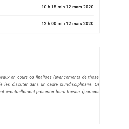
10 h 15 min 12 mars 2020
12 h 00 min 12 mars 2020
Previous
Event
Séminaire 
avaux en cours ou finalisés (avancements de thèse,
Entre le «
les discuter dans un cadre pluridisciplinaire. Ce
faire
ont éventuellement présenter leurs travaux (journées
carrière» e
sélectionn
une élite :
trajectoire
des officie
de l’armée