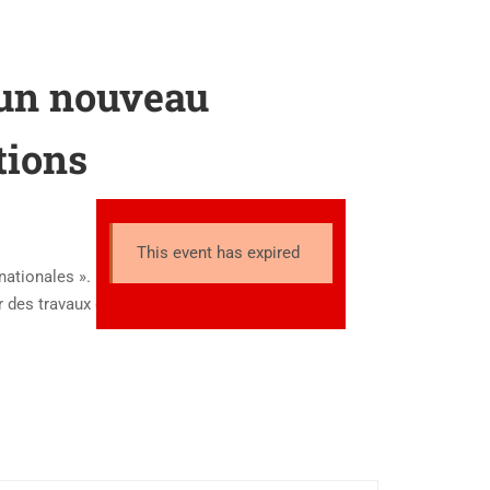
 un nouveau
tions
This event has expired
nationales ». Le séminaire de
r des travaux en cours ou