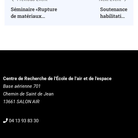
Séminaire «Rupture
Soutenance
de matériaux
habilitation
composites appliquée
« L’acquisition de
au domaine
l’expertise: du
aérospatial »
laboratoire au
terrain »
Centre de Recherche de l’École de l’air et de l’espace
Base aérienne 701
Chemin de Saint de Jean
13661 SALON AIR
04 13 93 83 30