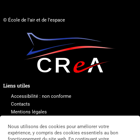
© École de l’air et de l’espace
Liens utiles
Accessibilité : non conforme
Contacts
Mentions légales
Plan du site
Nous utilisons des cookies pour améliorer votre
Politique de cookies
expérience, y compris des cookies essentiels au bon
Politique de protection des données
fonctionnement du site web. En continuant votre